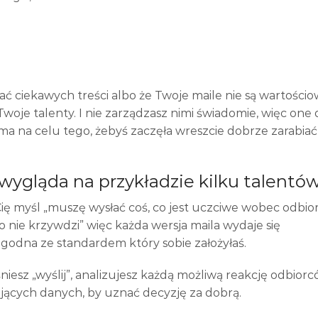
sać ciekawych treści albo że Twoje maile nie są wartościo
 Twoje talenty. I nie zarządzasz nimi świadomie, więc one d
 ma na celu tego, żebyś zaczęła wreszcie dobrze zarabia
 wygląda na przykładzie kilku talentów
ię myśl „muszę wysłać coś, co jest uczciwe wobec odbio
o nie krzywdzi” więc każda wersja maila wydaje się
zgodna ze standardem który sobie założyłaś.
iesz „wyślij”, analizujesz każdą możliwą reakcję odbiorc
ających danych, by uznać decyzję za dobrą.