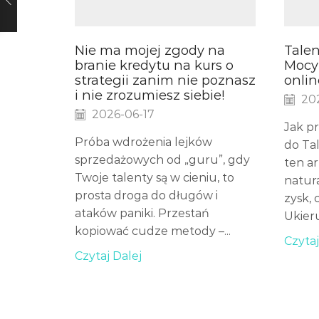
Nie ma mojej zgody na
Talen
branie kredytu na kurs o
Mocy
strategii zanim nie poznasz
onlin
i nie zrozumiesz siebie!
202
2026-06-17
Jak pr
Próba wdrożenia lejków
do Ta
sprzedażowych od „guru”, gdy
ten ar
Twoje talenty są w cieniu, to
natur
prosta droga do długów i
zysk, 
ataków paniki. Przestań
Ukier
kopiować cudze metody –...
Czytaj
Czytaj Dalej