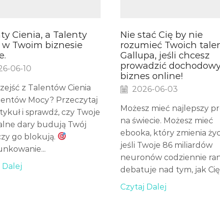
ty Cienia, a Talenty
Nie stać Cię by nie
 w Twoim biznesie
rozumieć Twoich tal
e.
Gallupa, jeśli chcesz
prowadzić dochodow
6-06-10
biznes online!
zejść z Talentów Cienia
2026-06-03
lentów Mocy? Przeczytaj
Możesz mieć najlepszy p
tykuł i sprawdź, czy Twoje
na świecie. Możesz mieć
alne dary budują Twój
ebooka, który zmienia życ
czy go blokują.
jeśli Twoje 86 miliardów
unkowanie...
neuronów codziennie ra
 Dalej
debatuje nad tym, jak Cię.
Czytaj Dalej