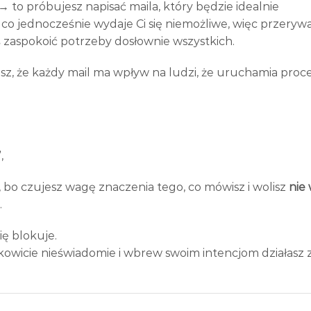
→ to próbujesz napisać maila, który będzie idealnie
o jednocześnie wydaje Ci się niemożliwe, więc przerywa
ś zaspokoić potrzeby dosłownie wszystkich.
z, że każdy mail ma wpływ na ludzi, że uruchamia proc
,
, bo czujesz wagę znaczenia tego, co mówisz i wolisz
nie 
.
ię blokuje.
kowicie nieświadomie i wbrew swoim intencjom działasz z