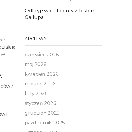
-
Odkryj swoje talenty z testem
Gallupa!
ARCHIWA
we,
ziałają
ć w
czerwiec 2026
maj 2026
.
kwiecień 2026
marzec 2026
rców /
luty 2026
styczeń 2026
grudzień 2025
ów i
październik 2025