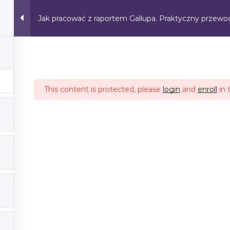
Jak pracować z raportem Gallupa. Praktyczny przewodni
O mnie
Bezpłatna Sesja Mocy
Oferta
Blog
Kursy
This content is protected, please
login
and
enroll
in 
ZAPISZ SIĘ