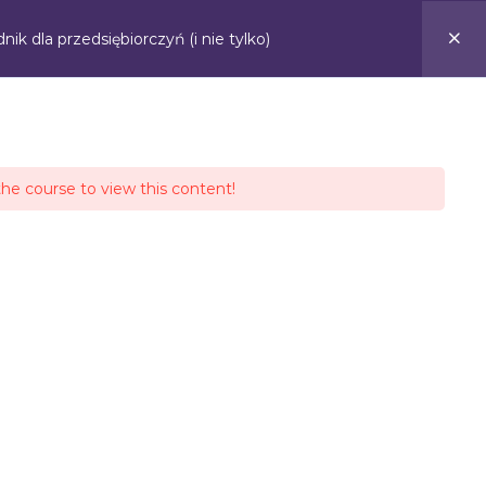
Koszyk
0,00
zł
0
k dla przedsiębiorczyń (i nie tylko)
Kontakt
Zaloguj
the course to view this content!