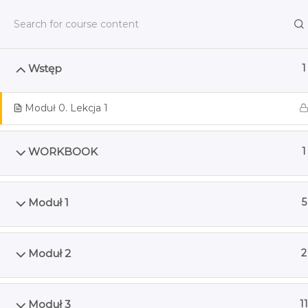
Wstęp
1
Moduł 0. Lekcja 1
Strona główna
Kursy
Dołącz do Newslettera!
WORKBOOK
1
Email
Moduł 1
5
Moduł 2
2
Strefa Odkryć
Moduł 3
11