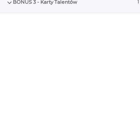
BONUS 3 - Karty Talentów
1
kontakt@asiagrzywacz.pl
Copyright © 2023 Asia Grzywacz
Regulamin
Polityka prywatności
kontakt@asiagrzywacz.pl
Coach zawodowy