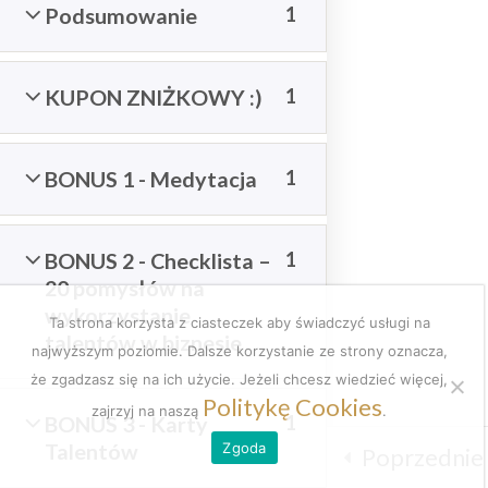
Podsumowanie
1
Coach
zawodowy
KUPON ZNIŻKOWY :)
1
Regulamin
BONUS 1 - Medytacja
1
Polityka prywatności
BONUS 2 - Checklista –
1
Copyright © 2023 Asia Grzywacz
20 pomysłów na
wykorzystanie
Ta strona korzysta z ciasteczek aby świadczyć usługi na
talentów w biznesie
najwyższym poziomie. Dalsze korzystanie ze strony oznacza,
że zgadzasz się na ich użycie. Jeżeli chcesz wiedzieć więcej,
Coach kariery | doradca zawodowy | trener talentów
Politykę Cookies
zajrzyj na naszą
.
BONUS 3 - Karty
1
Talentów
Zgoda
Poprzednie