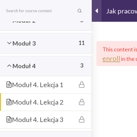
Strona główna
Kursy
Jak praco
Praktyczn
Moduł 2
2
przedsiębi
Dołącz do Newslettera!
Moduł 3
11
This content i
enroll
in the 
Email
Moduł 4
3
Moduł 4. Lekcja 1
ZAPISZ SIĘ
Moduł 4. Lekcja 2
Moduł 4. Lekcja 3
kontakt@asiagrzywacz.pl