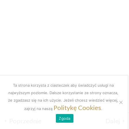
Moduł 3. Lekcja 9
Coach
zawodowy
Moduł 3. Lekcja 10
Moduł 3. Lekcja 11
Regulamin
Polityka prywatności
Moduł 4
3
Copyright © 2023 Asia Grzywacz
Ta strona korzysta z ciasteczek aby świadczyć usługi na
Podsumowanie
1
najwyższym poziomie. Dalsze korzystanie ze strony oznacza,
że zgadzasz się na ich użycie. Jeżeli chcesz wiedzieć więcej,
Coach kariery | doradca zawodowy | trener talentów
Politykę Cookies
zajrzyj na naszą
.
KUPON ZNIŻKOWY :)
1
Zgoda
Poprzednie
Dalej